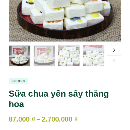
IN STOCK
Sữa chua yến sấy thăng
hoa
87.000
₫
–
2.700.000
₫