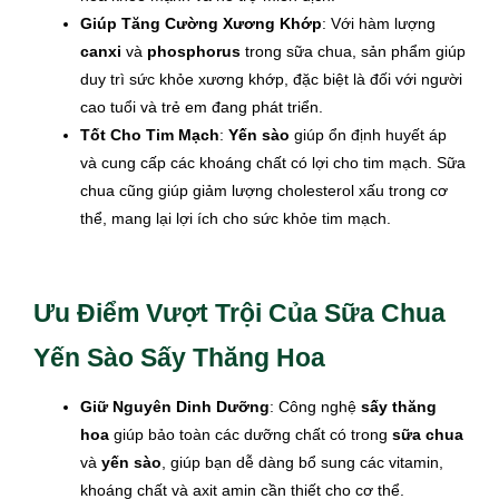
Giúp Tăng Cường Xương Khớp
: Với hàm lượng
canxi
và
phosphorus
trong sữa chua, sản phẩm giúp
duy trì sức khỏe xương khớp, đặc biệt là đối với người
cao tuổi và trẻ em đang phát triển.
Tốt Cho Tim Mạch
:
Yến sào
giúp ổn định huyết áp
và cung cấp các khoáng chất có lợi cho tim mạch. Sữa
chua cũng giúp giảm lượng cholesterol xấu trong cơ
thể, mang lại lợi ích cho sức khỏe tim mạch.
Ưu Điểm Vượt Trội Của Sữa Chua
Yến Sào Sấy Thăng Hoa
Giữ Nguyên Dinh Dưỡng
: Công nghệ
sấy thăng
hoa
giúp bảo toàn các dưỡng chất có trong
sữa chua
và
yến sào
, giúp bạn dễ dàng bổ sung các vitamin,
khoáng chất và axit amin cần thiết cho cơ thể.