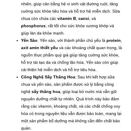
nhiên, giúp cân bằng hệ vi sinh vật đường ruột, tăng
cường sức khỏe tiêu hóa và hỗ trợ hệ miễn dịch. Sữa
chua còn chứa các
vitamin B
,
canxi
, và
phosphorus
, rất tốt cho sức khỏe xương khớp và
giúp làn da khỏe mạnh.
Yến Sào
: Yến sào, với thành phần chủ yếu là
protein
,
axit amin thiết yếu
và các khoáng chất quan trọng, là
nguồn thực phẩm quý giá giúp tăng cường sức khỏe,
hỗ trợ tái tạo da và chống lão hóa. Yến sào còn giúp
cải thiện hệ miễn dịch và hỗ trợ tiêu hóa.
Công Nghệ Sấy Thăng Hoa
: Sau khi kết hợp sữa
chua và yến sào, sản phẩm được xử lý bằng công
nghệ
sấy thăng hoa
, giúp loại bỏ nước mà vẫn giữ
nguyên dưỡng chất tự nhiên. Quá trình này bảo đảm
rằng các vitamin, khoáng chất, và các chất chống oxy
hóa có trong nguyên liệu vẫn được bảo toàn, mang lại
một sản phẩm bổ dưỡng mà không cần đến chất bảo
quản.