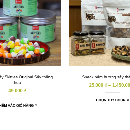
ây Skittles Original Sấy thăng
Snack nấm hương sấy th
hoa
25.000
₫
–
1.450.0
49.000
₫
CHỌN TÙY CHỌN
HÊM VÀO GIỎ HÀNG