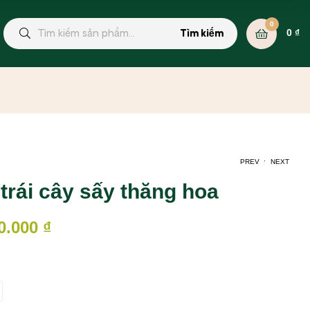
0
0
₫
Tìm kiếm
.
PREV
NEXT
trái cây sấy thăng hoa
87.000
₫
2.700.000
₫
0.000
₫