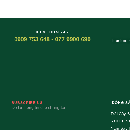
ĐIỆN THOẠI 24/7
0909 753 648 - 077 9900 690
bamboofr
SUBSCRIBE US
DÒNG S
Để lại thông tin cho chúng tôi
Trái Cây 
Rau Củ S
Nấm Sấy 