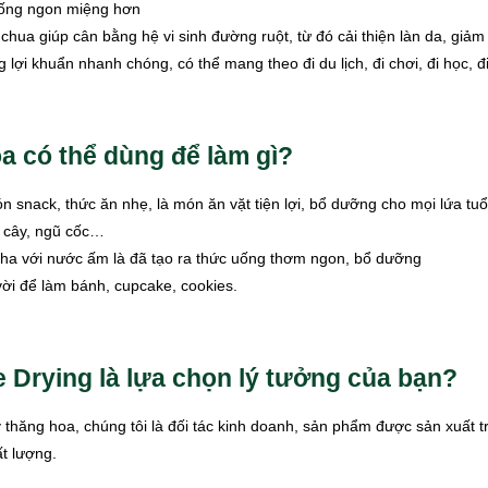
 uống ngon miệng hơn
chua giúp cân bằng hệ vi sinh đường ruột, từ đó cải thiện làn da, giả
 lợi khuẩn nhanh chóng, có thể mang theo đi du lịch, đi chơi, đi học, đ
a có thể dùng để làm gì?
 snack, thức ăn nhẹ, là món ăn vặt tiện lợi, bổ dưỡng cho mọi lứa tuổi
i cây, ngũ cốc…
 pha với nước ấm là đã tạo ra thức uống thơm ngon, bổ dưỡng
vời để làm bánh, cupcake, cookies.
 Drying là lựa chọn lý tưởng của bạn?
 thăng hoa, chúng tôi là đối tác kinh doanh, sản phẩm được sản xuất t
t lượng.