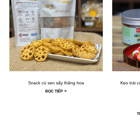
Snack củ sen sấy thăng hoa
Kẹo trái c
ĐỌC TIẾP
T