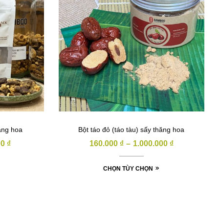
ăng hoa
Bột táo đỏ (táo tàu) sấy thăng hoa
00
₫
160.000
₫
–
1.000.000
₫
CHỌN TÙY CHỌN