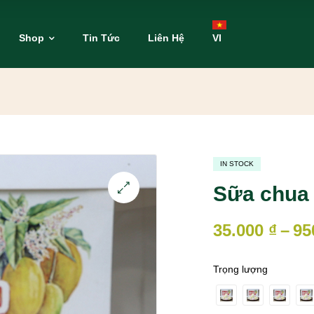
Shop
Tin Tức
Liên Hệ
VI
IN STOCK
Sữa chua 
35.000
₫
–
95
Trọng lượng