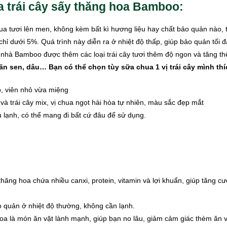
 trái cây sấy thăng hoa Bamboo:
a tươi lên men, không kèm bất kì hương liệu hay chất bảo quản nào, t
hỉ dưới 5%. Quá trình này diễn ra ở nhiệt độ thấp, giúp bảo quản tối 
a nhà Bamboo được thêm các loại trái cây tươi thêm độ ngon và tăng
hãn sen, dâu… Bạn có thể chọn tùy sữa chua 1 vị trái cây mình thíc
p, viên nhỏ vừa miệng
à trái cây mix, vị chua ngọt hài hòa tự nhiên, màu sắc đẹp mắt
 lạnh, có thể mang đi bất cứ đâu để sử dụng.
ăng hoa chứa nhiều canxi, protein, vitamin và lợi khuẩn, giúp tăng cườ
o quản ở nhiệt độ thường, không cần lạnh.
a là món ăn vặt lành mạnh, giúp bạn no lâu, giảm cảm giác thèm ăn và