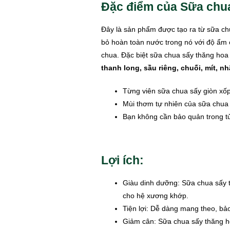
Đặc điểm của Sữa chua
Đây là sản phẩm được tạo ra từ sữa chu
bỏ hoàn toàn nước trong nó với độ ẩm c
chua. Đặc biệt sữa chua sấy thăng ho
thanh long, sầu riêng, chuối, mít, n
Từng viên sữa chua sấy giòn xố
Mùi thơm tự nhiên của sữa chua v
Bạn không cần bảo quản trong tủ
Lợi ích:
Giàu dinh dưỡng: Sữa chua sấy th
cho hệ xương khớp.
Tiện lợi: Dễ dàng mang theo, bả
Giảm cân: Sữa chua sấy thăng ho