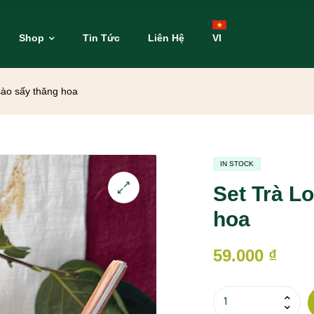
Shop
Tin Tức
Liên Hệ
VI
sào sấy thăng hoa
IN STOCK
Set Trà L
hoa
59.000
₫