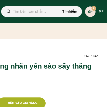
0
0
₫
Tìm kiếm
.
PREV
NEXT
ong nhãn yến sào sấy thăng
87.000
160.000
₫
₫
2.700.000
1.000.000
₫
₫
THÊM VÀO GIỎ HÀNG