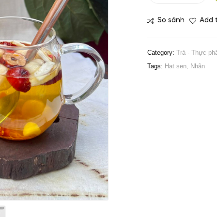
So sánh
Add t
Category:
Trà - Thực p
Tags:
Hạt sen
,
Nhãn