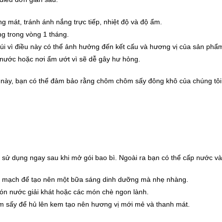
ng mát, tránh ánh nắng trực tiếp, nhiệt độ và độ ẩm.
ng trong vòng 1 tháng.
úi vì điều này có thể ảnh hưởng đến kết cấu và hương vị của sản phẩ
nước hoặc nơi ẩm ướt vì sẽ dễ gây hư hỏng.
ày, bạn có thể đảm bảo rằng chôm chôm sấy đông khô của chúng tôi d
ử dụng ngay sau khi mở gói bao bì. Ngoài ra bạn có thể cấp nước và
n mạch để tạo nên một bữa sáng dinh dưỡng mà nhẹ nhàng.
ón nước giải khát hoặc các món chè ngon lành.
 sấy để hủ lên kem tạo nên hương vị mới mẻ và thanh mát.