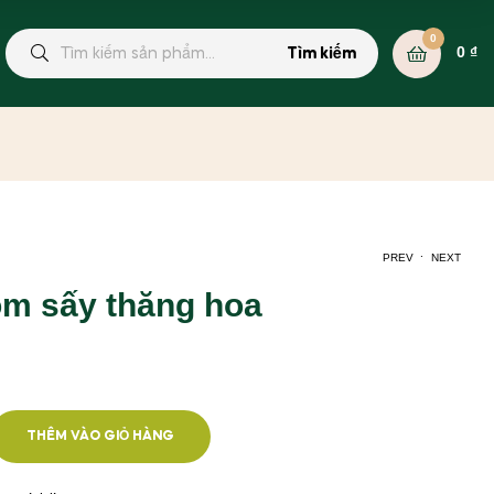
0
0
₫
Tìm kiếm
.
PREV
NEXT
m sấy thăng hoa
1
₫
1
₫
THÊM VÀO GIỎ HÀNG