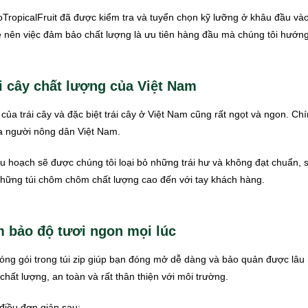
opicalFruit đã được kiểm tra và tuyển chọn kỹ lưỡng ở khâu đầu và
 nên việc đảm bảo chất lượng là ưu tiên hàng đầu mà chúng tôi hướn
i cây chất lượng của Việt Nam
của trái cây và đặc biệt trái cây ở Việt Nam cũng rất ngọt và ngon. Ch
a người nông dân Việt Nam.
 hoạch sẽ được chúng tôi loại bỏ những trái hư và không đạt chuẩn,
những túi chôm chôm chất lượng cao đến với tay khách hàng.
 bảo độ tươi ngon mọi lúc
g gói trong túi zip giúp bạn đóng mở dễ dàng và bảo quản được lâu 
chất lượng, an toàn và rất thân thiện với môi trường.
điều đơn giản sau: