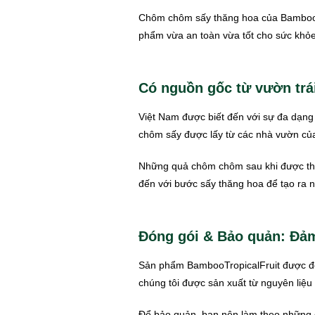
Chôm chôm sấy thăng hoa của BambooTr
phẩm vừa an toàn vừa tốt cho sức khỏe
Có nguồn gốc từ vườn trá
Việt Nam được biết đến với sự đa dạng 
chôm sấy được lấy từ các nhà vườn củ
Những quả chôm chôm sau khi được thu
đến với bước sấy thăng hoa để tạo ra 
Đóng gói & Bảo quản: Đảm
Sản phẩm BambooTropicalFruit được đón
chúng tôi được sản xuất từ nguyên liệu 
Để bảo quản, bạn nên làm theo những 