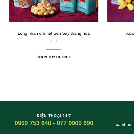
Long nhãn ôm hạt Sen Sấy thăng hoa
Xoà
1
₫
CHỌN TÙY CHỌN
ĐIỆN THOẠI 24/7
0909 753 648 - 077 9900 690
bamboofr