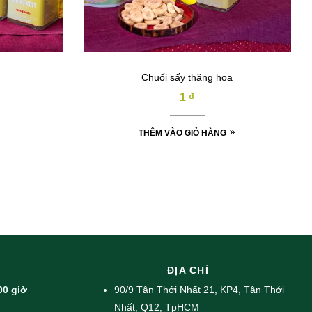
Chuối sấy thăng hoa
1
₫
THÊM VÀO GIỎ HÀNG
ĐỊA CHỈ
00 giờ
90/9 Tân Thới Nhất 21, KP4, Tân Thới
Nhất, Q12, TpHCM