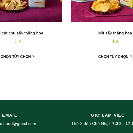
i cát chu sấy thăng hoa
Mít sấy thăng hoa
1
₫
1
₫
CHỌN TÙY CHỌN
CHỌN TÙY CHỌN
EMAIL
GIỜ LÀM VIỆC
uitfood@gmail.com
Thứ 2 đến Chủ Nhật:
7:30 – 17: