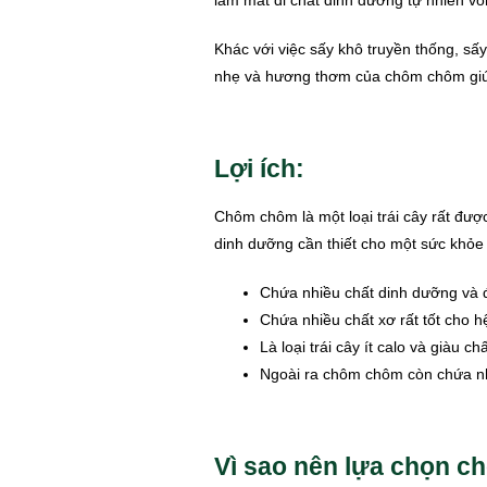
làm mất đi chất dinh dưỡng tự nhiên vốn
Khác với việc sấy khô truyền thống, sấ
nhẹ và hương thơm của chôm chôm giúp
Lợi ích:
Chôm chôm là một loại trái cây rất đượ
dinh dưỡng cần thiết cho một sức khỏe 
Chứa nhiều chất dinh dưỡng và đ
Chứa nhiều chất xơ rất tốt cho hệ
Là loại trái cây ít calo và giàu c
Ngoài ra chôm chôm còn chứa nhi
Vì sao nên lựa chọn c