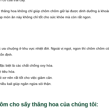
 có của trái cây.
y thăng hoa không chỉ giúp chôm chôm giữ lại được dinh dưỡng à khoán
 món ăn này không chỉ tốt cho sức khỏe mà còn rất ngon.
c ưa chuộng ở khu vực nhiệt đới. Ngoài vị ngọt, ngon thì chôm chôm cò
ổn định.
ặc biệt là các chất chống oxy hóa.
 tiêu hóa.
hất xơ nên rất tốt cho việc giảm cân.
ều kali giúp ngăn ngừa sỏi thận.
hôm cho sấy thăng hoa của chúng tôi: