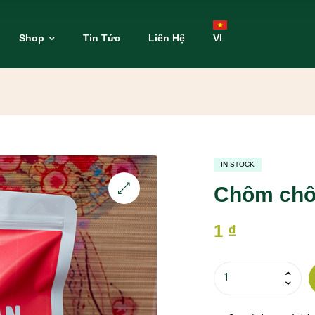
Shop
Tin Tức
Liên Hệ
VI
IN STOCK
Chôm chô
1
₫