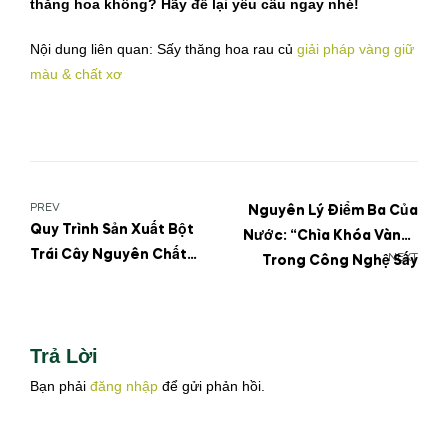
thăng hoa không? Hãy để lại yêu cầu ngay nhé!
Nội dung liên quan: Sấy thăng hoa rau củ
giải pháp vàng giữ
màu & chất xơ
PREV
Nguyên Lý Điểm Ba Của
Quy Trình Sản Xuất Bột
Nước: “Chìa Khóa Vàng”
Trái Cây Nguyên Chất
NEXT
Trong Công Nghệ Sấy
Giữ Trọn Dưỡng
Thăng Hoa
Trả Lời
Bạn phải
đăng nhập
để gửi phản hồi.