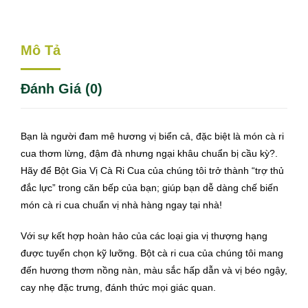
Mô Tả
Đánh Giá (0)
Bạn là người đam mê hương vị biển cả, đặc biệt là món cà ri
cua thơm lừng, đậm đà nhưng ngại khâu chuẩn bị cầu kỳ?.
Hãy để Bột Gia Vị Cà Ri Cua của chúng tôi trở thành “trợ thủ
đắc lực” trong căn bếp của bạn; giúp bạn dễ dàng chế biến
món cà ri cua chuẩn vị nhà hàng ngay tại nhà!
Với sự kết hợp hoàn hảo của các loại gia vị thượng hạng
được tuyển chọn kỹ lưỡng. Bột cà ri cua của chúng tôi mang
đến hương thơm nồng nàn, màu sắc hấp dẫn và vị béo ngậy,
cay nhẹ đặc trưng, đánh thức mọi giác quan.