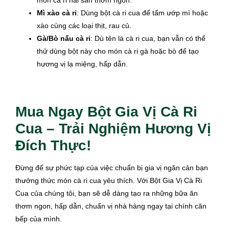
Mì xào cà ri
: Dùng bột cà ri cua để tẩm ướp mì hoặc
xào cùng các loại thịt, rau củ.
Gà/Bò nấu cà ri
: Dù tên là cà ri cua, bạn vẫn có thể
thử dùng bột này cho món cà ri gà hoặc bò để tạo
hương vị lạ miệng, hấp dẫn.
Mua Ngay Bột Gia Vị Cà Ri
Cua – Trải Nghiệm Hương Vị
Đích Thực!
Đừng để sự phức tạp của việc chuẩn bị gia vị ngăn cản bạn
thưởng thức món cà ri cua yêu thích. Với Bột Gia Vị Cà Ri
Cua của chúng tôi, bạn sẽ dễ dàng tạo ra những bữa ăn
thơm ngon, hấp dẫn, chuẩn vị nhà hàng ngay tại chính căn
bếp của mình.