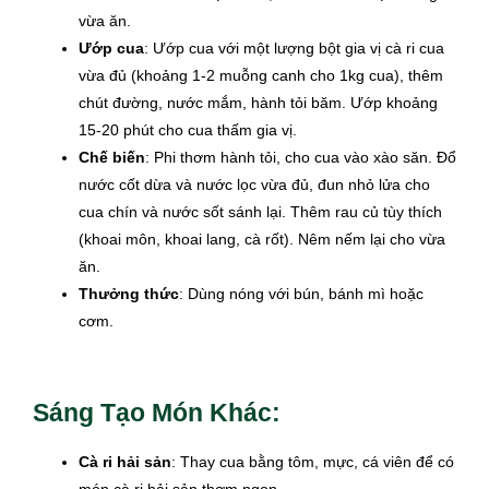
vừa ăn.
Ướp cua
: Ướp cua với một lượng bột gia vị cà ri cua
vừa đủ (khoảng 1-2 muỗng canh cho 1kg cua), thêm
chút đường, nước mắm, hành tỏi băm. Ướp khoảng
15-20 phút cho cua thấm gia vị.
Chế biến
: Phi thơm hành tỏi, cho cua vào xào săn. Đổ
nước cốt dừa và nước lọc vừa đủ, đun nhỏ lửa cho
cua chín và nước sốt sánh lại. Thêm rau củ tùy thích
(khoai môn, khoai lang, cà rốt). Nêm nếm lại cho vừa
ăn.
Thưởng thức
: Dùng nóng với bún, bánh mì hoặc
cơm.
Sáng Tạo Món Khác:
Cà ri hải sản
: Thay cua bằng tôm, mực, cá viên để có
món cà ri hải sản thơm ngon.