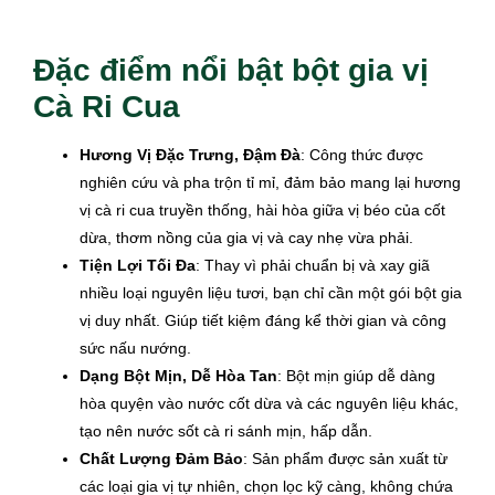
Đặc điểm nổi bật bột gia vị
Cà Ri Cua
Hương Vị Đặc Trưng, Đậm Đà
: Công thức được
nghiên cứu và pha trộn tỉ mỉ, đảm bảo mang lại hương
vị cà ri cua truyền thống, hài hòa giữa vị béo của cốt
dừa, thơm nồng của gia vị và cay nhẹ vừa phải.
Tiện Lợi Tối Đa
: Thay vì phải chuẩn bị và xay giã
nhiều loại nguyên liệu tươi, bạn chỉ cần một gói bột gia
vị duy nhất. Giúp tiết kiệm đáng kể thời gian và công
sức nấu nướng.
Dạng Bột Mịn, Dễ Hòa Tan
: Bột mịn giúp dễ dàng
hòa quyện vào nước cốt dừa và các nguyên liệu khác,
tạo nên nước sốt cà ri sánh mịn, hấp dẫn.
Chất Lượng Đảm Bảo
: Sản phẩm được sản xuất từ
các loại gia vị tự nhiên, chọn lọc kỹ càng, không chứa