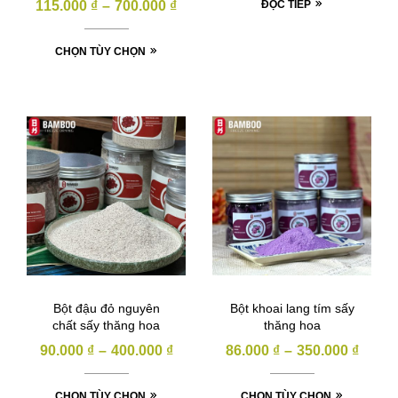
115.000
₫
–
700.000
₫
ĐỌC TIẾP
CHỌN TÙY CHỌN
Bột đậu đỏ nguyên
Bột khoai lang tím sấy
chất sấy thăng hoa
thăng hoa
90.000
₫
–
400.000
₫
86.000
₫
–
350.000
₫
CHỌN TÙY CHỌN
CHỌN TÙY CHỌN