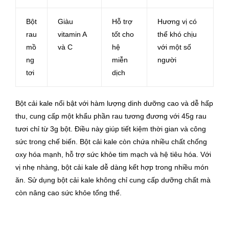
Bột
Giàu
Hỗ trợ
Hương vị có
rau
vitamin A
tốt cho
thể khó chịu
mồ
và C
hệ
với một số
ng
miễn
người
tơi
dịch
Bột cải kale nổi bật với hàm lượng dinh dưỡng cao và dễ hấp
thu, cung cấp một khẩu phần rau tương đương với 45g rau
tươi chỉ từ 3g bột. Điều này giúp tiết kiệm thời gian và công
sức trong chế biến. Bột cải kale còn chứa nhiều chất chống
oxy hóa mạnh, hỗ trợ sức khỏe tim mạch và hệ tiêu hóa. Với
vị nhẹ nhàng, bột cải kale dễ dàng kết hợp trong nhiều món
ăn. Sử dụng bột cải kale không chỉ cung cấp dưỡng chất mà
còn nâng cao sức khỏe tổng thể.