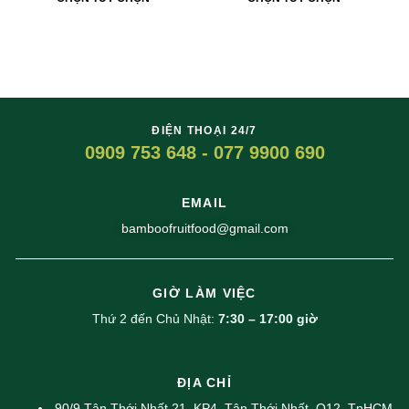
ĐIỆN THOẠI 24/7
0909 753 648 - 077 9900 690
EMAIL
bamboofruitfood@gmail.com
GIỜ LÀM VIỆC
Thứ 2 đến Chủ Nhật:
7:30 – 17:00 giờ
ĐỊA CHỈ
90/9 Tân Thới Nhất 21, KP4, Tân Thới Nhất, Q12, TpHCM