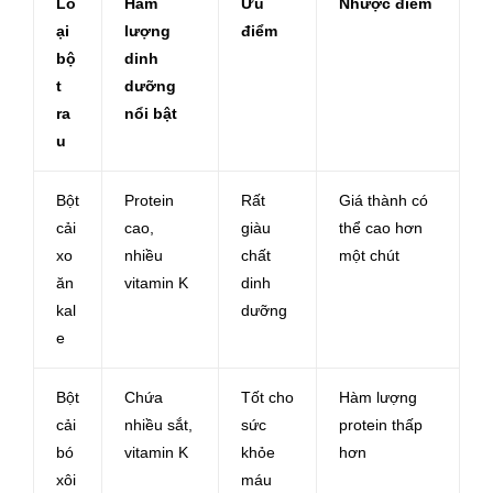
Lo
Hàm
Ưu
Nhược điểm
ại
lượng
điểm
bộ
dinh
t
dưỡng
ra
nổi bật
u
Bột
Protein
Rất
Giá thành có
cải
cao,
giàu
thể cao hơn
xo
nhiều
chất
một chút
ăn
vitamin K
dinh
kal
dưỡng
e
Bột
Chứa
Tốt cho
Hàm lượng
cải
nhiều sắt,
sức
protein thấp
bó
vitamin K
khỏe
hơn
xôi
máu