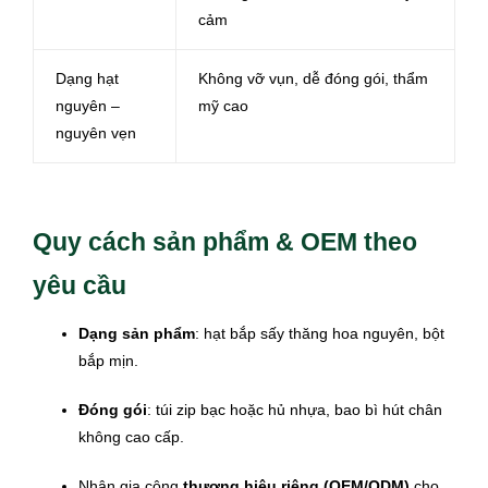
cảm
Dạng hạt
Không vỡ vụn, dễ đóng gói, thẩm
nguyên –
mỹ cao
nguyên vẹn
Quy cách sản phẩm & OEM theo
yêu cầu
Dạng sản phẩm
: hạt bắp sấy thăng hoa nguyên, bột
bắp mịn.
Đóng gói
: túi zip bạc hoặc hủ nhựa, bao bì hút chân
không cao cấp.
Nhận gia công
thương hiệu riêng (OEM/ODM)
cho