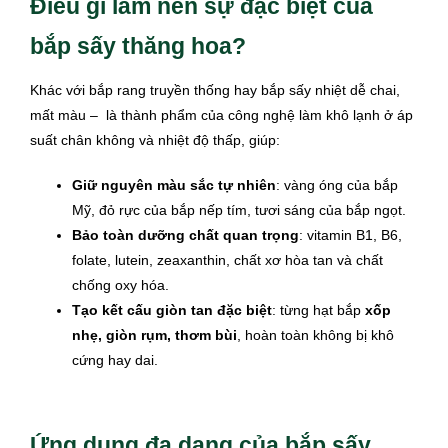
Điều gì làm nên sự đặc biệt của
bắp sấy thăng hoa?
Khác với bắp rang truyền thống hay bắp sấy nhiệt dễ chai,
mất màu – là thành phẩm của công nghệ làm khô lạnh ở áp
suất chân không và nhiệt độ thấp, giúp:
Giữ nguyên màu sắc tự nhiên
: vàng óng của bắp
Mỹ, đỏ rực của bắp nếp tím, tươi sáng của bắp ngọt.
Bảo toàn dưỡng chất quan trọng
: vitamin B1, B6,
folate, lutein, zeaxanthin, chất xơ hòa tan và chất
chống oxy hóa.
Tạo kết cấu giòn tan đặc biệt
: từng hạt bắp
xốp
nhẹ, giòn rụm, thơm bùi
, hoàn toàn không bị khô
cứng hay dai.
Ứng dụng đa dạng của bắp sấy