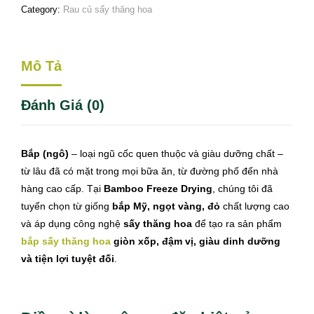
Category:
Rau củ sấy thăng hoa
Mô Tả
Đánh Giá (0)
Bắp (ngô)
– loại ngũ cốc quen thuộc và giàu dưỡng chất –
từ lâu đã có mặt trong mọi bữa ăn, từ đường phố đến nhà
hàng cao cấp. Tại
Bamboo Freeze Drying
, chúng tôi đã
tuyển chọn từ giống
bắp Mỹ, ngọt vàng, đỏ
chất lượng cao
và áp dụng công nghệ
sấy thăng hoa
để tạo ra sản phẩm
bắp sấy thăng hoa
giòn xốp, đậm vị, giàu dinh dưỡng
và tiện lợi tuyệt đối
.