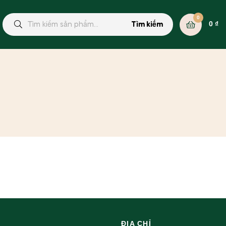
0
0
₫
Tìm kiếm
ĐỊA CHỈ