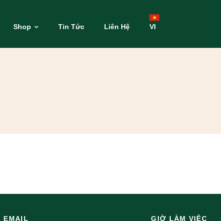
Shop
Tin Tức
Liên Hệ
VI
EMAIL
GIỜ LÀM VIỆC