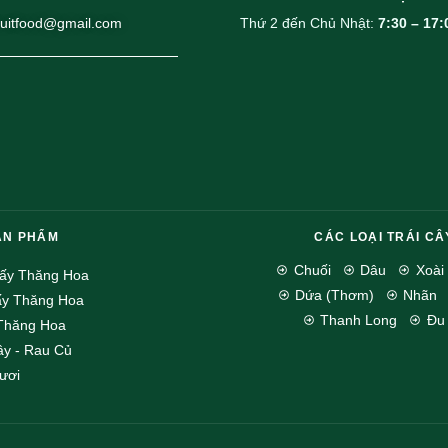
uitfood@gmail.com
Thứ 2 đến Chủ Nhật:
7:30 – 17:
ẢN PHẨM
CÁC LOẠI TRÁI CÂ
Chuối
Dâu
Xoài
Sấy Thăng Hoa
Dứa (Thơm)
Nhãn
ấy Thăng Hoa
Thanh Long
Đu
Thăng Hoa
ây - Rau Củ
ươi